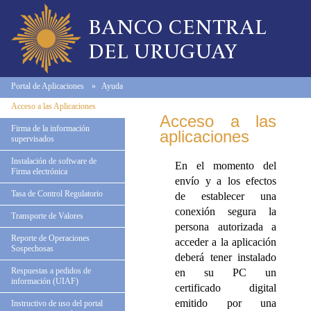
Portal de Aplicaciones
Ayuda
Acceso a las Aplicaciones
Acceso a las
Firma de la información
aplicaciones
supervisados
Instalación de software de
En el momento del
Firma electrónica
envío y a los efectos
Tasa de Control Regulatorio
de establecer una
conexión segura la
Transporte de Valores
persona autorizada a
Reporte de Operaciones
acceder a la aplicación
Sospechosas
deberá tener instalado
Respuestas a pedidos de
en su PC un
información (UIAF)
certificado digital
emitido por una
Instructivo de uso del portal