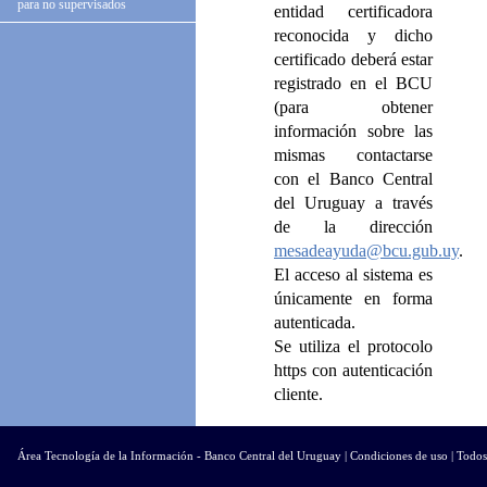
para no supervisados
entidad certificadora
reconocida y dicho
certificado deberá estar
registrado en el BCU
(para obtener
información sobre las
mismas contactarse
con el Banco Central
del Uruguay a través
de la dirección
mesadeayuda@bcu.gub.uy
.
El acceso al sistema es
únicamente en forma
autenticada.
Se utiliza el protocolo
https con autenticación
cliente.
Superintendencia
Área Tecnología de la Información - Banco Central del Uruguay |
Condiciones de uso
| Todos
de Servicios